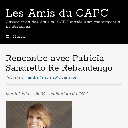
Les Amis du CAPC
L'association des Amis du CAPC musée d'art contemporain
de Bordeaux
Menu
Aller
au
contenu
Rencontre avec Patricia
principal
Sandretto Re Rebaudengo
Publié le
dimanche 19 avril 2015
par
alice
Mardi 2 juin – 19h00 – auditorium du CAPC