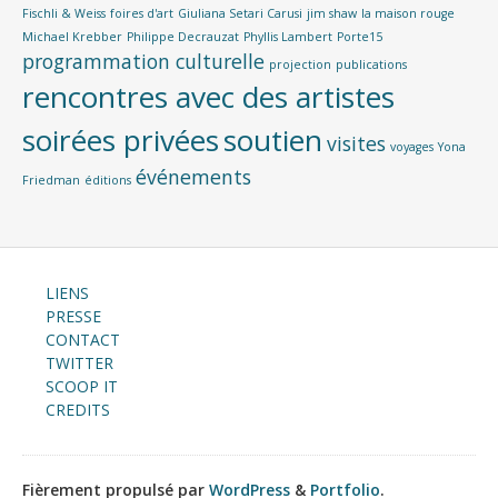
Fischli & Weiss
foires d'art
Giuliana Setari Carusi
jim shaw
la maison rouge
Michael Krebber
Philippe Decrauzat
Phyllis Lambert
Porte15
programmation culturelle
projection
publications
rencontres avec des artistes
soirées privées
soutien
visites
voyages
Yona
événements
Friedman
éditions
LIENS
PRESSE
CONTACT
TWITTER
SCOOP IT
CREDITS
Fièrement propulsé par
WordPress
&
Portfolio
.