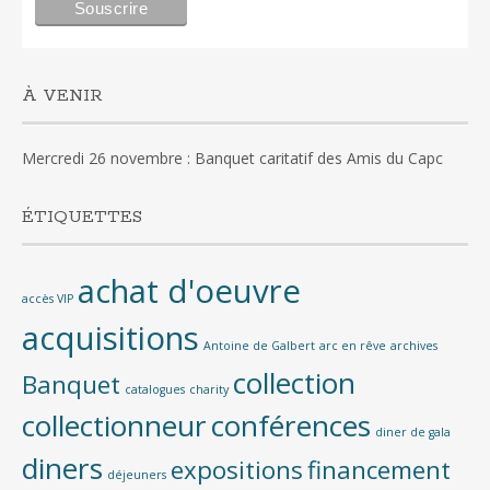
À VENIR
Mercredi 26 novembre : Banquet caritatif des Amis du Capc
ÉTIQUETTES
achat d'oeuvre
accès VIP
acquisitions
Antoine de Galbert
arc en rêve
archives
collection
Banquet
catalogues
charity
collectionneur
conférences
diner de gala
diners
expositions
financement
déjeuners