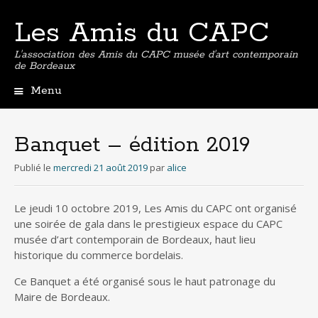
Les Amis du CAPC
L'association des Amis du CAPC musée d'art contemporain
de Bordeaux
Menu
Aller
au
contenu
Banquet – édition 2019
principal
Publié le
mercredi 21 août 2019
par
alice
Le jeudi 10 octobre 2019, Les Amis du CAPC ont organisé
une soirée de gala dans le prestigieux espace du CAPC
musée d’art contemporain de Bordeaux, haut lieu
historique du commerce bordelais.
Ce Banquet a été organisé sous le haut patronage du
Maire de Bordeaux.