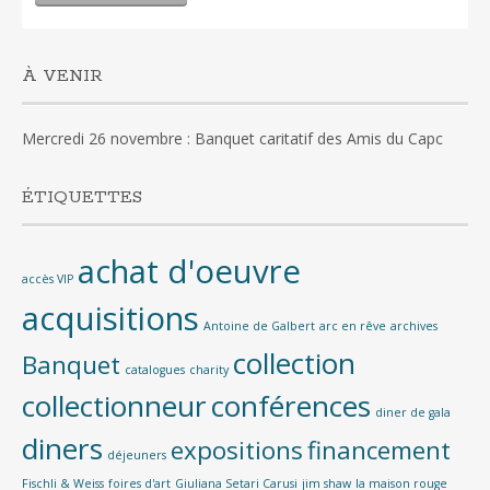
À VENIR
Mercredi 26 novembre : Banquet caritatif des Amis du Capc
ÉTIQUETTES
achat d'oeuvre
accès VIP
acquisitions
Antoine de Galbert
arc en rêve
archives
collection
Banquet
catalogues
charity
collectionneur
conférences
diner de gala
diners
expositions
financement
déjeuners
Fischli & Weiss
foires d'art
Giuliana Setari Carusi
jim shaw
la maison rouge